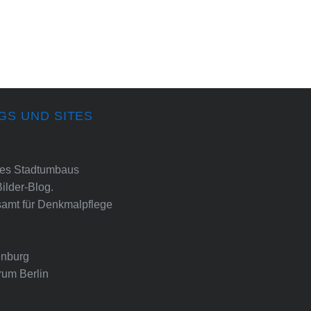
GS UND SITES
ines Stadtumbaus
Bilder-Blog.
amt für Denkmalpflege
nburg
rum Berlin