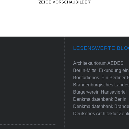
[ZEIGE VORSCHAUBILDER]
LESENSWERTE BLO
Architekturforum AEDES
Berlin-Mitte. Erkundung e
Bonfortionös. Ein Berliner-
Brandenburgisches Landes
Bürgerverein Hansaviertel
Denkmaldatenbank Berlin
Denkmaldatenbank Brande
Deutsches Architektur Zent