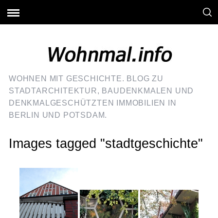
WOHNEN MIT GESCHICHTE. BLOG ZU
STADTARCHITEKTUR, BAUDENKMALEN UND
DENKMALGESCHÜTZTEN IMMOBILIEN IN
BERLIN UND POTSDAM.
Images tagged "stadtgeschichte"