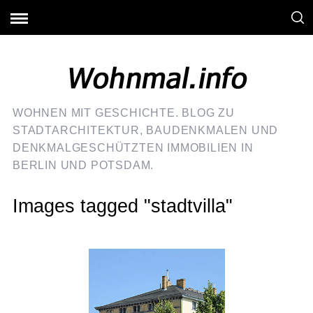
WOHNEN MIT GESCHICHTE. BLOG ZU
STADTARCHITEKTUR, BAUDENKMALEN UND
DENKMALGESCHÜTZTEN IMMOBILIEN IN
BERLIN UND POTSDAM.
Images tagged "stadtvilla"