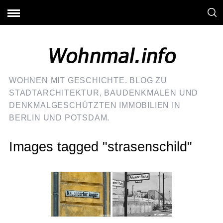
WOHNEN MIT GESCHICHTE. BLOG ZU
STADTARCHITEKTUR, BAUDENKMALEN UND
DENKMALGESCHÜTZTEN IMMOBILIEN IN
BERLIN UND POTSDAM.
Images tagged "strasenschild"