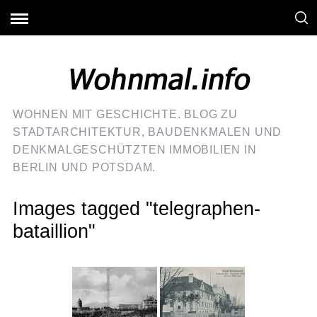
WOHNEN MIT GESCHICHTE. BLOG ZU
STADTARCHITEKTUR, BAUDENKMALEN UND
DENKMALGESCHÜTZTEN IMMOBILIEN IN
BERLIN UND POTSDAM.
Images tagged "telegraphen-
bataillion"