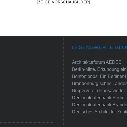
[ZEIGE VORSCHAUBILDER]
LESENSWERTE BLO
Architekturforum AEDES
Berlin-Mitte. Erkundung e
Bonfortionös. Ein Berliner-
Brandenburgisches Landes
Bürgerverein Hansaviertel
Denkmaldatenbank Berlin
Denkmaldatenbank Brande
Deutsches Architektur Zent