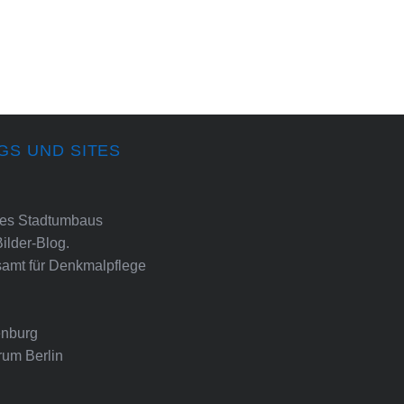
GS UND SITES
ines Stadtumbaus
Bilder-Blog.
amt für Denkmalpflege
nburg
rum Berlin