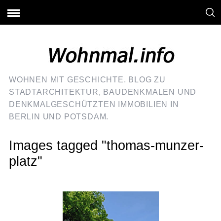
WOHNEN MIT GESCHICHTE. BLOG ZU
STADTARCHITEKTUR, BAUDENKMALEN UND
DENKMALGESCHÜTZTEN IMMOBILIEN IN
BERLIN UND POTSDAM.
Images tagged "thomas-munzer-
platz"