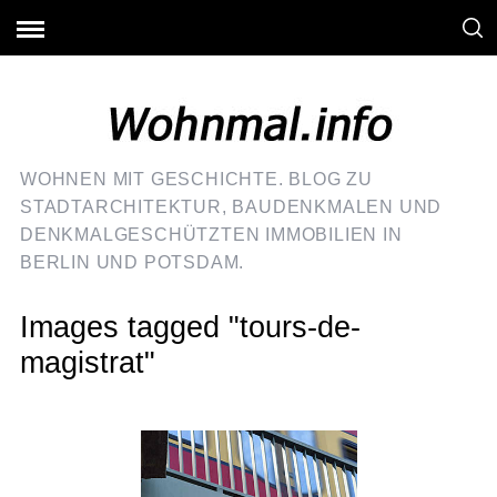
WOHNEN MIT GESCHICHTE. BLOG ZU
STADTARCHITEKTUR, BAUDENKMALEN UND
DENKMALGESCHÜTZTEN IMMOBILIEN IN
BERLIN UND POTSDAM.
Images tagged "tours-de-
magistrat"