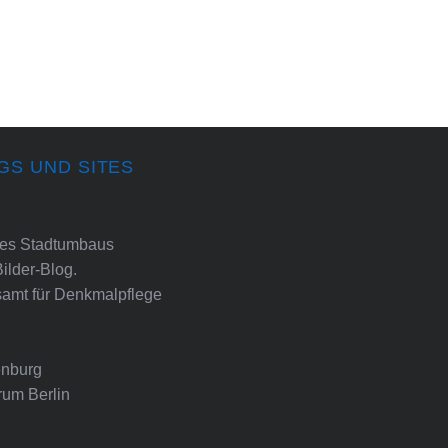
GS UND SITES
ines Stadtumbaus
Bilder-Blog.
amt für Denkmalpflege
nburg
rum Berlin