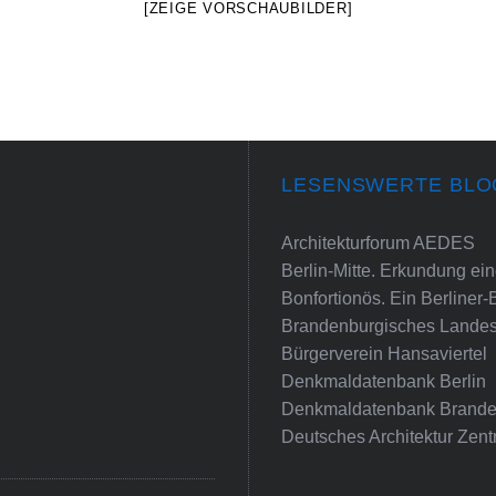
[ZEIGE VORSCHAUBILDER]
LESENSWERTE BLO
Architekturforum AEDES
Berlin-Mitte. Erkundung e
Bonfortionös. Ein Berliner-
Brandenburgisches Landes
Bürgerverein Hansaviertel
Denkmaldatenbank Berlin
Denkmaldatenbank Brande
Deutsches Architektur Zent