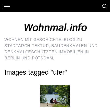
WOHNEN MIT GESCHICHTE. BLOG ZU
STADTARCHITEKTUR, BAUDENKMALEN UND
DENKMALGESCHÜTZTEN IMMOBILIEN IN
BERLIN UND POTSDAM.
Images tagged "ufer"