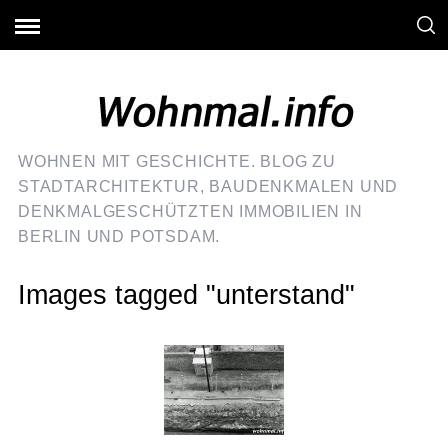
WOHNEN MIT GESCHICHTE. BLOG ZU
STADTARCHITEKTUR, BAUDENKMALEN UND
DENKMALGESCHÜTZTEN IMMOBILIEN IN
BERLIN UND POTSDAM.
Images tagged "unterstand"