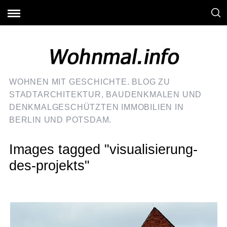
WOHNEN MIT GESCHICHTE. BLOG ZU
STADTARCHITEKTUR, BAUDENKMALEN UND
DENKMALGESCHÜTZTEN IMMOBILIEN IN
BERLIN UND POTSDAM.
Images tagged "visualisierung-
des-projekts"