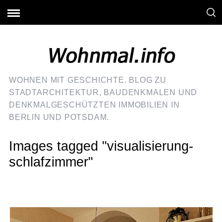
WOHNEN MIT GESCHICHTE. BLOG ZU
STADTARCHITEKTUR, BAUDENKMALEN UND
DENKMALGESCHÜTZTEN IMMOBILIEN IN
BERLIN UND POTSDAM.
Images tagged "visualisierung-
schlafzimmer"