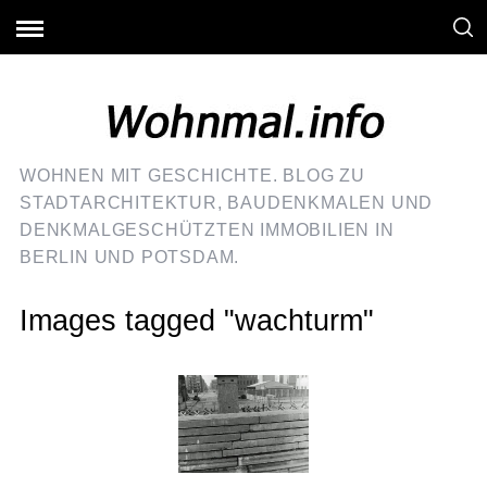
WOHNEN MIT GESCHICHTE. BLOG ZU
STADTARCHITEKTUR, BAUDENKMALEN UND
DENKMALGESCHÜTZTEN IMMOBILIEN IN
BERLIN UND POTSDAM.
Images tagged "wachturm"