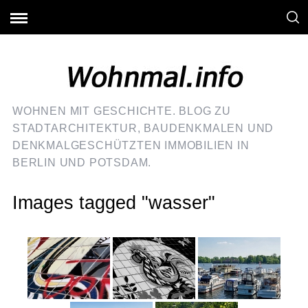
WOHNEN MIT GESCHICHTE. BLOG ZU
STADTARCHITEKTUR, BAUDENKMALEN UND
DENKMALGESCHÜTZTEN IMMOBILIEN IN
BERLIN UND POTSDAM.
Images tagged "wasser"