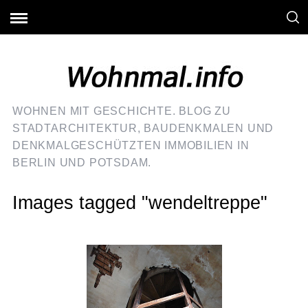
WOHNEN MIT GESCHICHTE. BLOG ZU
STADTARCHITEKTUR, BAUDENKMALEN UND
DENKMALGESCHÜTZTEN IMMOBILIEN IN
BERLIN UND POTSDAM.
Images tagged "wendeltreppe"