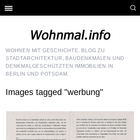
WOHNEN MIT GESCHICHTE. BLOG ZU
STADTARCHITEKTUR, BAUDENKMALEN UND
DENKMALGESCHÜTZTEN IMMOBILIEN IN
BERLIN UND POTSDAM.
Images tagged "werbung"