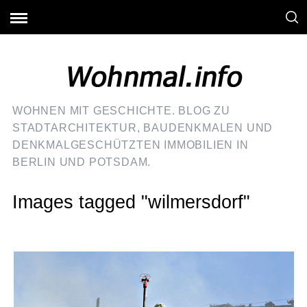
WOHNEN MIT GESCHICHTE. BLOG ZU
STADTARCHITEKTUR, BAUDENKMALEN UND
DENKMALGESCHÜTZTEN IMMOBILIEN IN
BERLIN UND POTSDAM.
Images tagged "wilmersdorf"