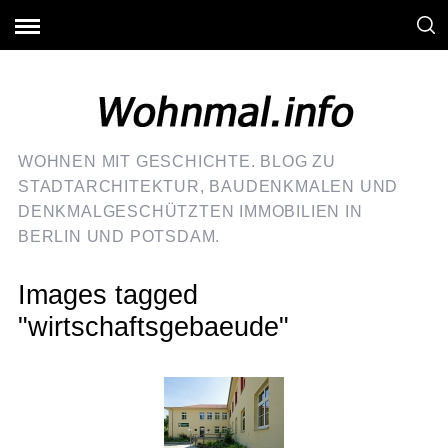
WOHNEN MIT GESCHICHTE. BLOG ZU
STADTARCHITEKTUR, BAUDENKMALEN UND
DENKMALGESCHÜTZTEN IMMOBILIEN IN
BERLIN UND POTSDAM.
Images tagged
"wirtschaftsgebaeude"