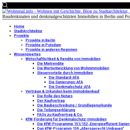
Baudenkmalen und denkmalgeschützten Immobilien in Berlin und Po
Home
StadtArchitektur
Projekte
Projekte in Berlin
Projekte in Potsdam
Projekte in anderen Regionen
Wissenswertes
Wirtschaftlichkeit & Rendite von Immobilien
Die Mietrendite
Die Wertentwicklung von Wohnimmobilien
Steuervorteile durch Immobilien
Die Standard-AfA
Die Sanierungs-AfA
Die Denkmalschutz-AfA
Verträge & Urkunden beim Immobilienkauf
Die Rolle des Notars
Der Kaufvertrag
Die Baubeschreibung / Grundlagenurkunde
Die Teilungserklärung
FAQs zu Kaufvertrag & Co.
KfW-Förderung für Denkmalschutz-Immobilien
Die KfW-Programme 151/152 „Energieeffizient Sanier
Das KfW-Programm 159 „Altersgerecht Umbauen“