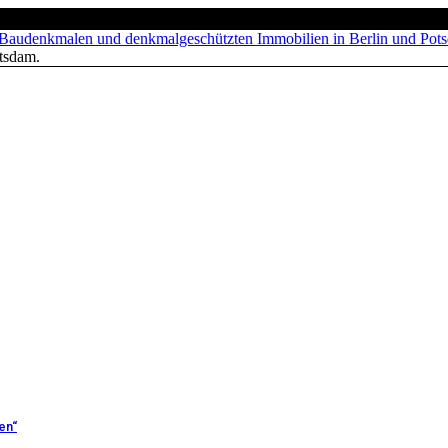
tsdam.
en“