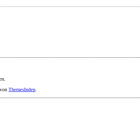
en.
 von
ThemesIndep
.