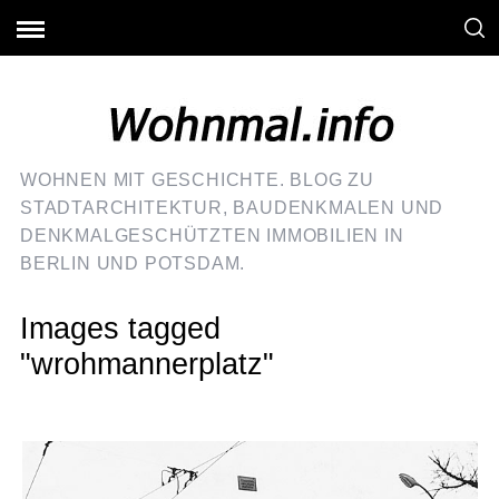
WOHNEN MIT GESCHICHTE. BLOG ZU
STADTARCHITEKTUR, BAUDENKMALEN UND
DENKMALGESCHÜTZTEN IMMOBILIEN IN
BERLIN UND POTSDAM.
Images tagged
"wrohmannerplatz"