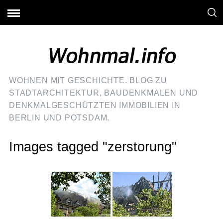
WOHNEN MIT GESCHICHTE. BLOG ZU
STADTARCHITEKTUR, BAUDENKMALEN UND
DENKMALGESCHÜTZTEN IMMOBILIEN IN
BERLIN UND POTSDAM.
Images tagged "zerstorung"