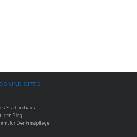
GS UND SITES
ines Stadtumbaus
Bilder-Blog.
amt für Denkmalpflege