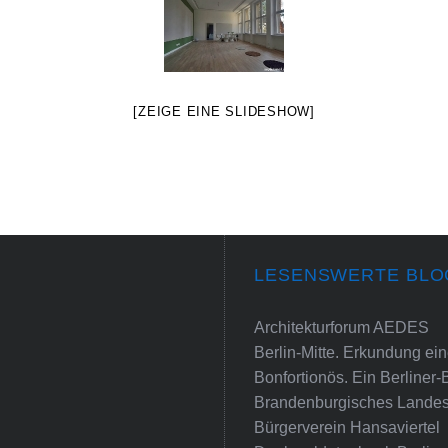
[ZEIGE EINE SLIDESHOW]
LESENSWERTE BLO
Architekturforum AEDES
Berlin-Mitte. Erkundung e
Bonfortionös. Ein Berliner-
Brandenburgisches Landes
Bürgerverein Hansaviertel