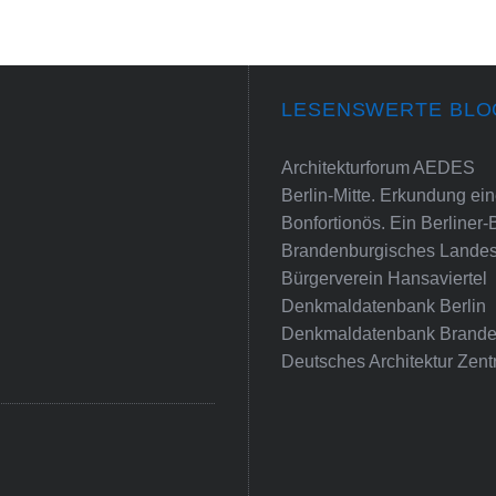
LESENSWERTE BLO
Architekturforum AEDES
Berlin-Mitte. Erkundung e
Bonfortionös. Ein Berliner-
Brandenburgisches Landes
Bürgerverein Hansaviertel
Denkmaldatenbank Berlin
Denkmaldatenbank Brande
Deutsches Architektur Zent