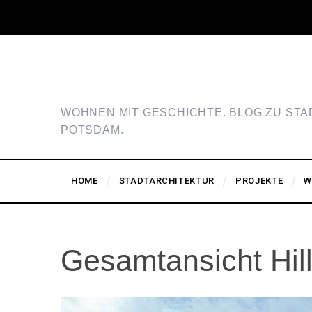
WOHNEN MIT GESCHICHTE. BLOG ZU ST
POTSDAM.
HOME
STADTARCHITEKTUR
PROJEKTE
W
Gesamtansicht Hil