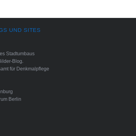
GS UND SITES
ines Stadtumbaus
Bilder-Blog.
amt für Denkmalpflege
nburg
rum Berlin