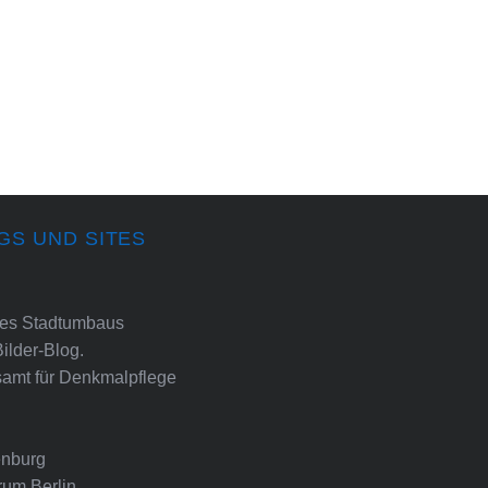
GS UND SITES
ines Stadtumbaus
Bilder-Blog.
amt für Denkmalpflege
nburg
rum Berlin