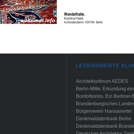
LESENSWERTE BLO
Architekturforum AEDES
Berlin-Mitte. Erkundung e
Bonfortionös. Ein Berliner-
Brandenburgisches Landes
Bürgerverein Hansaviertel
Denkmaldatenbank Berlin
Denkmaldatenbank Brande
Deutsches Architektur Zent