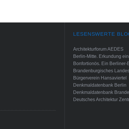
LESENSWERTE BLO
Architekturforum AEDES
Berlin-Mitte. Erkundung e
Bonfortionös. Ein Berliner-
Brandenburgisches Landes
Bürgerverein Hansaviertel
Denkmaldatenbank Berlin
Denkmaldatenbank Brande
Deutsches Architektur Zent