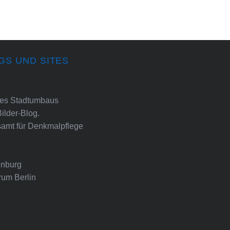
GS UND SITES
ines Stadtumbaus
Bilder-Blog.
amt für Denkmalpflege
nburg
rum Berlin