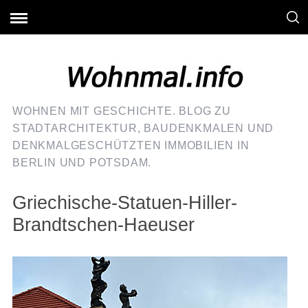
WOHNEN MIT GESCHICHTE. BLOG ZU
STADTARCHITEKTUR, BAUDENKMALEN UND
DENKMALGESCHÜTZTEN IMMOBILIEN IN
BERLIN UND POTSDAM.
Griechische-Statuen-Hiller-
Brandtschen-Haeuser