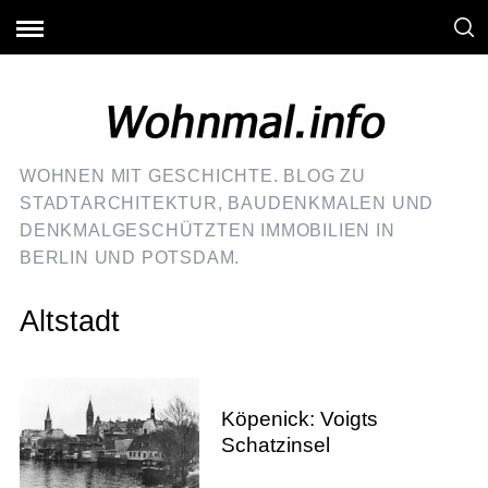
WOHNEN MIT GESCHICHTE. BLOG ZU
STADTARCHITEKTUR, BAUDENKMALEN UND
DENKMALGESCHÜTZTEN IMMOBILIEN IN
BERLIN UND POTSDAM.
Altstadt
Köpenick: Voigts
Schatzinsel