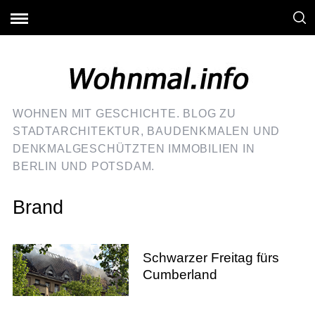
WOHNEN MIT GESCHICHTE. BLOG ZU
STADTARCHITEKTUR, BAUDENKMALEN UND
DENKMALGESCHÜTZTEN IMMOBILIEN IN
BERLIN UND POTSDAM.
Brand
Schwarzer Freitag fürs
Cumberland