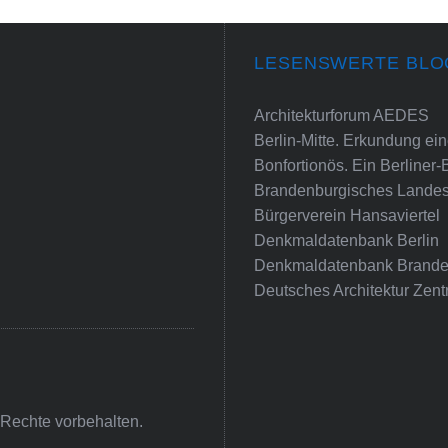
LESENSWERTE BLO
Architekturforum AEDES
Berlin-Mitte. Erkundung e
Bonfortionös. Ein Berliner-
Brandenburgisches Landes
Bürgerverein Hansaviertel
Denkmaldatenbank Berlin
Denkmaldatenbank Brande
Deutsches Architektur Zent
 Rechte vorbehalten.