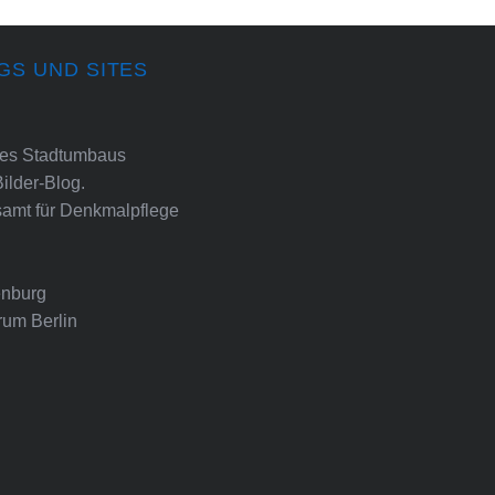
GS UND SITES
ines Stadtumbaus
Bilder-Blog.
amt für Denkmalpflege
nburg
rum Berlin