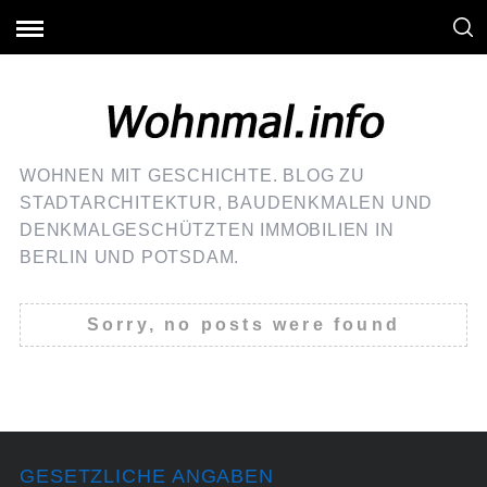
WOHNEN MIT GESCHICHTE. BLOG ZU
STADTARCHITEKTUR, BAUDENKMALEN UND
DENKMALGESCHÜTZTEN IMMOBILIEN IN
BERLIN UND POTSDAM.
Sorry, no posts were found
GESETZLICHE ANGABEN