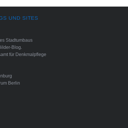
GS UND SITES
ines Stadtumbaus
Bilder-Blog.
amt für Denkmalpflege
nburg
rum Berlin