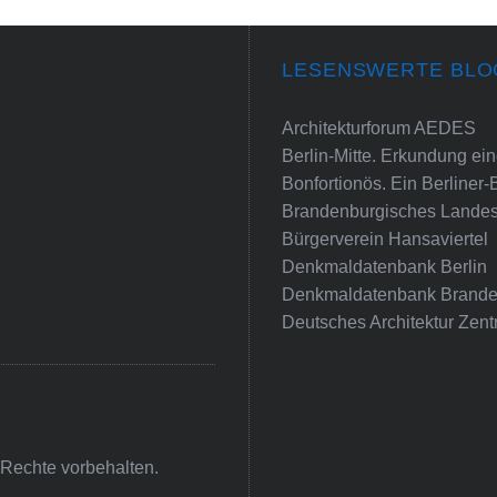
LESENSWERTE BLO
Architekturforum AEDES
Berlin-Mitte. Erkundung e
Bonfortionös. Ein Berliner-
Brandenburgisches Landes
Bürgerverein Hansaviertel
Denkmaldatenbank Berlin
Denkmaldatenbank Brande
Deutsches Architektur Zent
 Rechte vorbehalten.