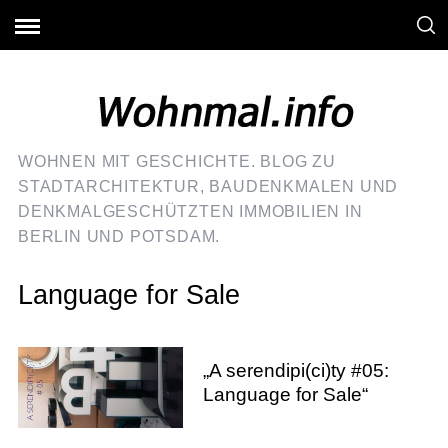
WOHNEN MIT GESCHICHTE. BLOG ZU
STADTARCHITEKTUR, BAUDENKMALEN UND
DENKMALGESCHÜTZTEN IMMOBILIEN IN
BERLIN UND POTSDAM.
Language for Sale
„A serendipi(ci)ty #05:
Language for Sale“