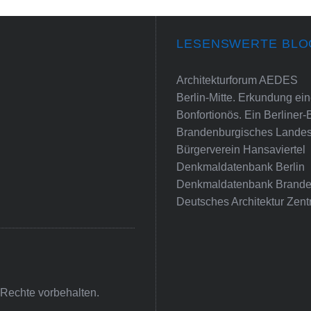
LESENSWERTE BLO
Architekturforum AEDES
Berlin-Mitte. Erkundung e
Bonfortionös. Ein Berliner-
Brandenburgisches Landes
Bürgerverein Hansaviertel
Denkmaldatenbank Berlin
Denkmaldatenbank Brande
Deutsches Architektur Zent
 Rechte vorbehalten.