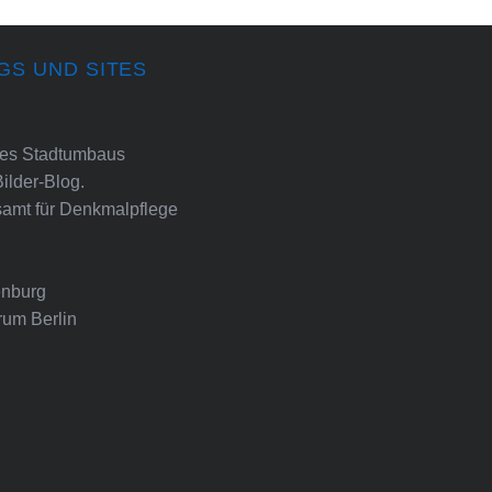
GS UND SITES
ines Stadtumbaus
Bilder-Blog.
amt für Denkmalpflege
nburg
rum Berlin