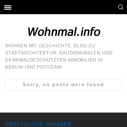
WOHNEN MIT GESCHICHTE. BLOG ZU
STADTARCHITEKTUR, BAUDENKMALEN UND
DENKMALGESCHÜTZTEN IMMOBILIEN IN
BERLIN UND POTSDAM.
Sorry, no posts were found
GESETZLICHE ANGABEN