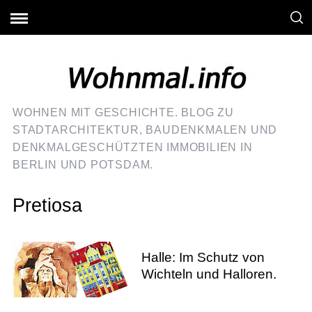
WOHNEN MIT GESCHICHTE. BLOG ZU
STADTARCHITEKTUR, BAUDENKMALEN UND
DENKMALGESCHÜTZTEN IMMOBILIEN IN
BERLIN UND POTSDAM.
Pretiosa
Halle: Im Schutz von
Wichteln und Halloren.