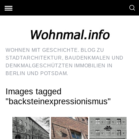
WOHNEN MIT GESCHICHTE. BLOG ZU
STADTARCHITEKTUR, BAUDENKMALEN UND
DENKMALGESCHÜTZTEN IMMOBILIEN IN
BERLIN UND POTSDAM.
Images tagged
"backsteinexpressionismus"