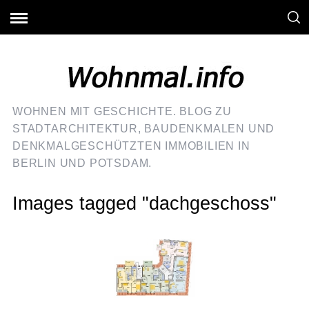
WOHNEN MIT GESCHICHTE. BLOG ZU
STADTARCHITEKTUR, BAUDENKMALEN UND
DENKMALGESCHÜTZTEN IMMOBILIEN IN
BERLIN UND POTSDAM.
Images tagged "dachgeschoss"