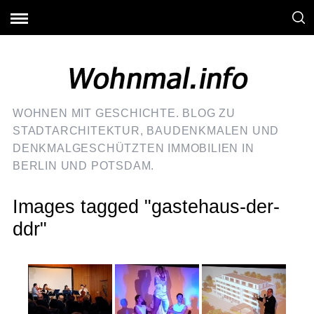
WOHNEN MIT GESCHICHTE. BLOG ZU
STADTARCHITEKTUR, BAUDENKMALEN UND
DENKMALGESCHÜTZTEN IMMOBILIEN IN
BERLIN UND POTSDAM.
Images tagged "gastehaus-der-
ddr"