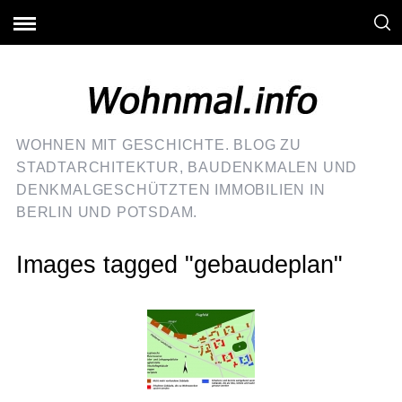
WOHNEN MIT GESCHICHTE. BLOG ZU
STADTARCHITEKTUR, BAUDENKMALEN UND
DENKMALGESCHÜTZTEN IMMOBILIEN IN
BERLIN UND POTSDAM.
Images tagged "gebaudeplan"