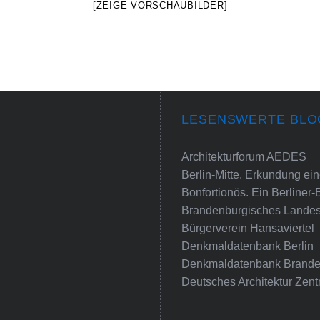
[ZEIGE VORSCHAUBILDER]
LESENSWERTE BLO
Architekturforum AEDES
Berlin-Mitte. Erkundung e
Bonfortionös. Ein Berliner-
Brandenburgisches Landes
Bürgerverein Hansaviertel
Denkmaldatenbank Berlin
Denkmaldatenbank Brande
Deutsches Architektur Zent