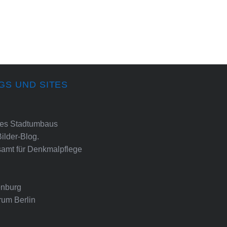
GS UND SITES
ines Stadtumbaus
Bilder-Blog.
amt für Denkmalpflege
nburg
rum Berlin