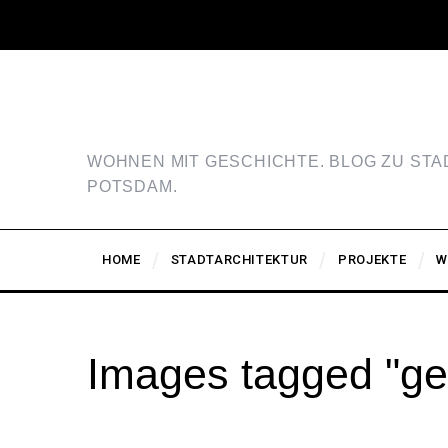
WOHNEN MIT GESCHICHTE. BLOG ZU ST
POTSDAM.
HOME
STADTARCHITEKTUR
PROJEKTE
W
Images tagged "g