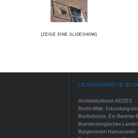
[ZEIGE EINE SLIDESHOW]
LESENSWERTE BLO
Architekturforum AEDES
Berlin-Mitte. Erkundung e
Bonfortionös. Ein Berliner-
Brandenburgisches Landes
Bürgerverein Hansaviertel