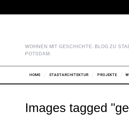
WOHNEN MIT GESCHICHTE. BLOG ZU ST
POTSDAM.
HOME
STADTARCHITEKTUR
PROJEKTE
W
Images tagged "g