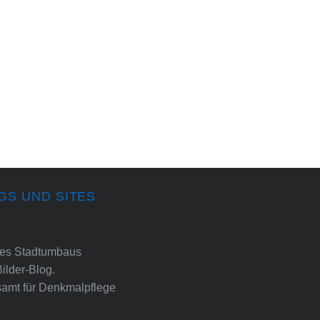
GS UND SITES
ines Stadtumbaus
Bilder-Blog.
amt für Denkmalpflege