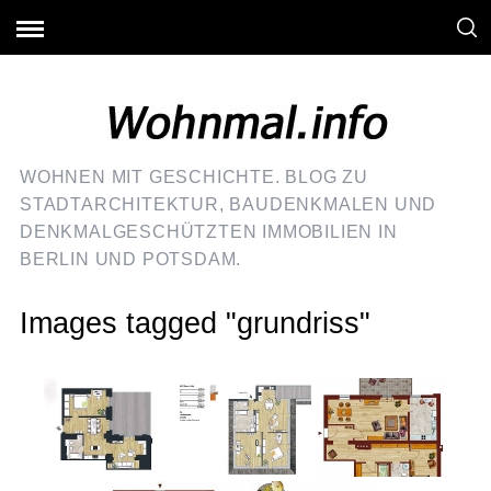
WOHNEN MIT GESCHICHTE. BLOG ZU
STADTARCHITEKTUR, BAUDENKMALEN UND
DENKMALGESCHÜTZTEN IMMOBILIEN IN
BERLIN UND POTSDAM.
Images tagged "grundriss"