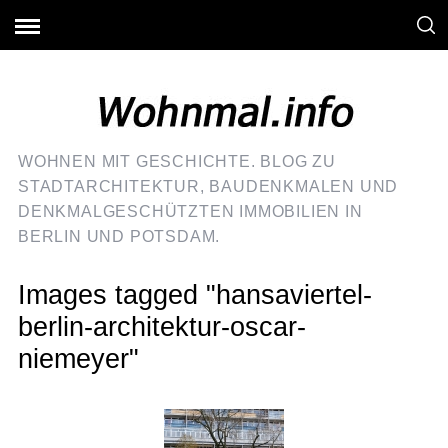
WOHNEN MIT GESCHICHTE. BLOG ZU
STADTARCHITEKTUR, BAUDENKMALEN UND
DENKMALGESCHÜTZTEN IMMOBILIEN IN
BERLIN UND POTSDAM.
Images tagged "hansaviertel-
berlin-architektur-oscar-
niemeyer"