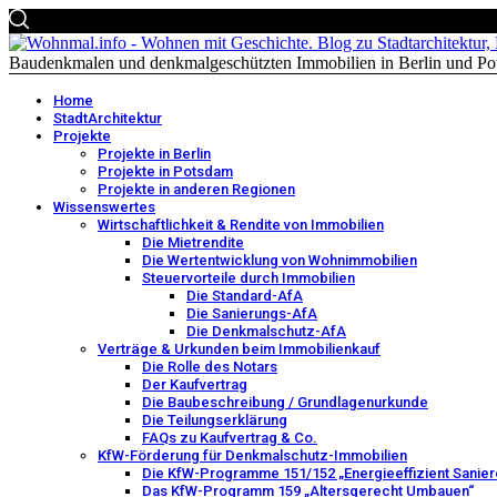
Baudenkmalen und denkmalgeschützten Immobilien in Berlin und Po
Home
StadtArchitektur
Projekte
Projekte in Berlin
Projekte in Potsdam
Projekte in anderen Regionen
Wissenswertes
Wirtschaftlichkeit & Rendite von Immobilien
Die Mietrendite
Die Wertentwicklung von Wohnimmobilien
Steuervorteile durch Immobilien
Die Standard-AfA
Die Sanierungs-AfA
Die Denkmalschutz-AfA
Verträge & Urkunden beim Immobilienkauf
Die Rolle des Notars
Der Kaufvertrag
Die Baubeschreibung / Grundlagenurkunde
Die Teilungserklärung
FAQs zu Kaufvertrag & Co.
KfW-Förderung für Denkmalschutz-Immobilien
Die KfW-Programme 151/152 „Energieeffizient Sanier
Das KfW-Programm 159 „Altersgerecht Umbauen“