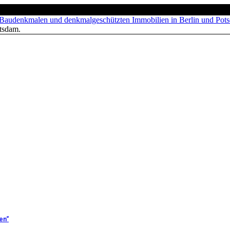
tsdam.
en“