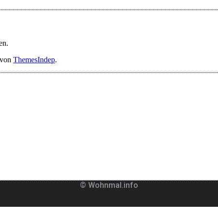
en.
 von
ThemesIndep
.
© Wohnmal.info