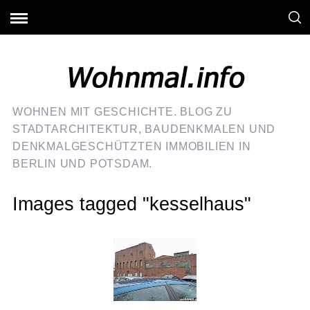
WOHNEN MIT GESCHICHTE. BLOG ZU
STADTARCHITEKTUR, BAUDENKMALEN UND
DENKMALGESCHÜTZTEN IMMOBILIEN IN
BERLIN UND POTSDAM.
Images tagged "kesselhaus"