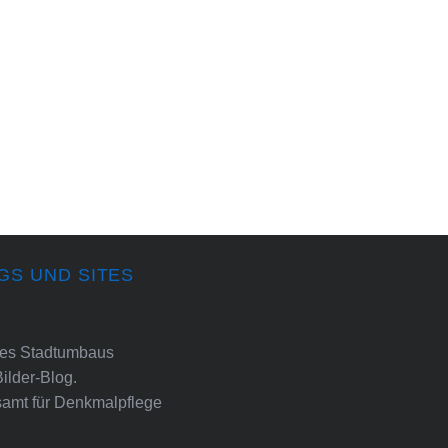
GS UND SITES
ines Stadtumbaus
Bilder-Blog.
amt für Denkmalpflege