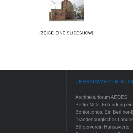
[ZEIGE EINE SLIDESHOW]
LESENSWERTE BLO
Architekturforum AEDES
Berlin-Mitte. Erkundung e
Bonfortionös. Ein Berliner-
Brandenburgisches Landes
Bürgerverein Hansaviertel