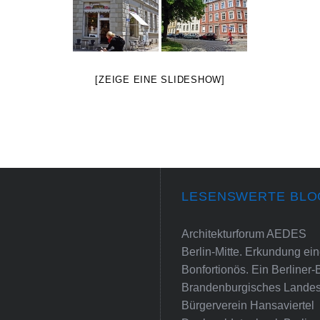
[ZEIGE EINE SLIDESHOW]
LESENSWERTE BLO
Architekturforum AEDES
Berlin-Mitte. Erkundung e
Bonfortionös. Ein Berliner-
Brandenburgisches Landes
Bürgerverein Hansaviertel