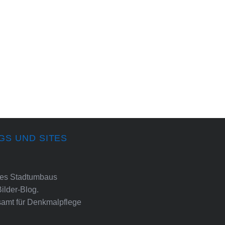
GS UND SITES
ines Stadtumbaus
Bilder-Blog.
amt für Denkmalpflege