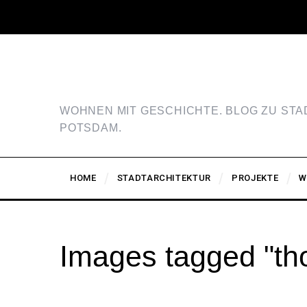
WOHNEN MIT GESCHICHTE. BLOG ZU ST
POTSDAM.
HOME
STADTARCHITEKTUR
PROJEKTE
W
Images tagged "th