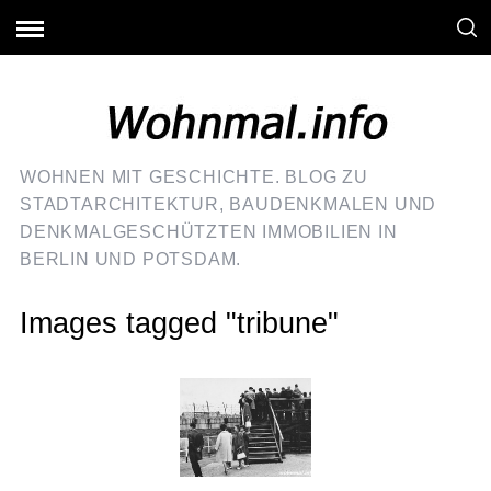
WOHNEN MIT GESCHICHTE. BLOG ZU
STADTARCHITEKTUR, BAUDENKMALEN UND
DENKMALGESCHÜTZTEN IMMOBILIEN IN
BERLIN UND POTSDAM.
Images tagged "tribune"