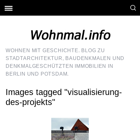
WOHNEN MIT GESCHICHTE. BLOG ZU
STADTARCHITEKTUR, BAUDENKMALEN UND
DENKMALGESCHÜTZTEN IMMOBILIEN IN
BERLIN UND POTSDAM.
Images tagged "visualisierung-
des-projekts"